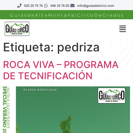
920 20 75 76
646 33 76 00
info@guiasdelcirco.com
G u í a s d e A l t a M o n t a ñ a | C i r c o D e G r e d o s
Etiqueta:
pedriza
ROCA VIVA – PROGRAMA
DE TECNIFICACIÓN