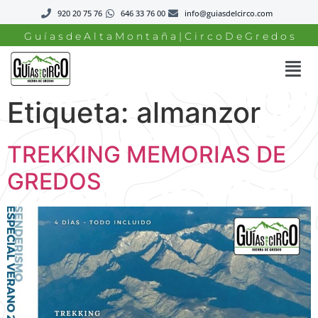
920 20 75 76
646 33 76 00
info@guiasdelcirco.com
G u í a s d e A l t a M o n t a ñ a | C i r c o D e G r e d o s
Etiqueta:
almanzor
TREKKING MEMORIAS DE
GREDOS