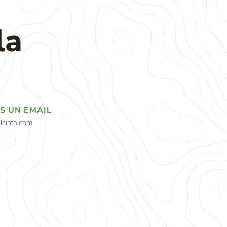
la
S UN EMAIL
lcirco.com