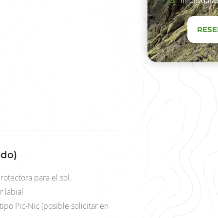
info@guias
RESE
ido)
otectora para el sol.
r labial
ipo Pic-Nic (posible solicitar en