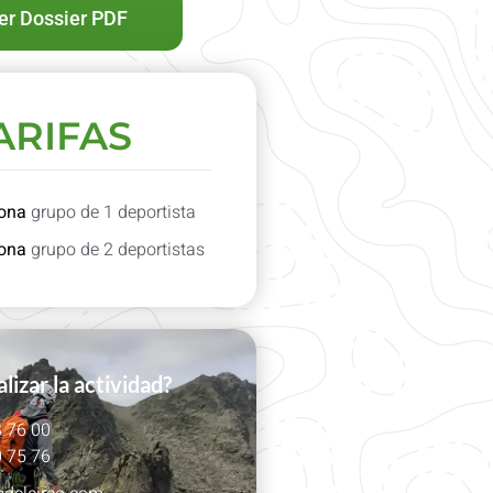
er Dossier PDF
ARIFAS
ona
grupo de 1 deportista
ona
grupo de 2 deportistas
lizar la actividad?
 76 00
 75 76