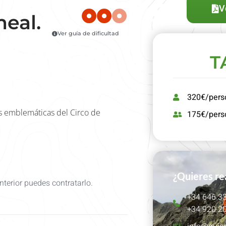
V
eal.
Ver guía de dificultad
T
320€/pers
s emblemáticas del Circo de
175€/pers
¿Quieres rea
nterior puedes contratarlo.
+34 646 33
+34 920 20