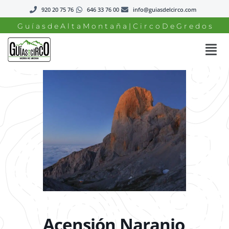
920 20 75 76
646 33 76 00
info@guiasdelcirco.com
G u í a s d e A l t a M o n t a ñ a | C i r c o D e G r e d o s
Acensión Naranjo